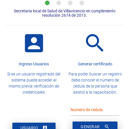
Secretaria local de Salud de Villavicencio en cumplimiento
resolución 2674 de 2013.
account_box
search
Ingreso Usuarios
Generar certificado
Si es un usuario registrado del
Para poder buscar un registro
sistema puede acceder al
debe conocer el número de
mismo previa verificación de
cedula de la persona que
credenciales.
asistió a la capacitación.
Numero de cedula
search
GENERAR
account_box
USUARIO